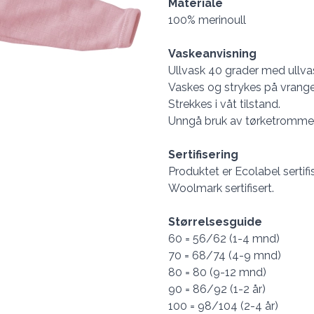
Materiale
100% merinoull
Vaskeanvisning
Ullvask 40 grader med ullva
Vaskes og strykes på vrange
Strekkes i våt tilstand.
Unngå bruk av tørketrommel
Sertifisering
Produktet er Ecolabel sertifi
Woolmark sertifisert.
Størrelsesguide
60 = 56/62 (1-4 mnd)
70 = 68/74 (4-9 mnd)
80 = 80 (9-12 mnd)
90 = 86/92 (1-2 år)
100 = 98/104 (2-4 år)