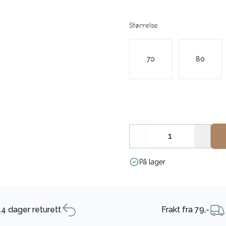
Størrelse
Velg en Størrelse
70
80
Decrease
Increa
På lager
14 dager returett
Frakt fra 79,-