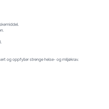
skemiddel.
n.
.
sert og oppfyller strenge helse- og miljøkrav.