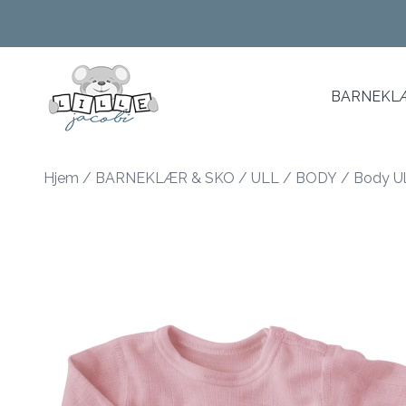
Skip to main content
BARNEKLÆ
Hjem
/
BARNEKLÆR & SKO
/
ULL
/
BODY
/
Body Ul