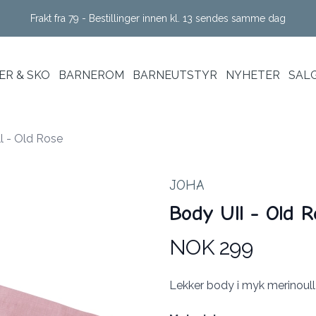
Frakt fra 79 - Bestillinger innen kl. 13 sendes samme dag
R & SKO
BARNEROM
BARNEUTSTYR
NYHETER
SAL
l - Old Rose
JOHA
Body Ull - Old R
NOK 299
Produktdetaljer
Description
Lekker body i myk merinoull 