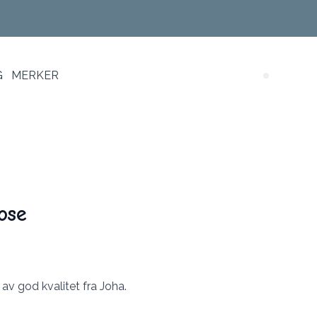
G
MERKER
Search (
ose
av god kvalitet fra Joha.