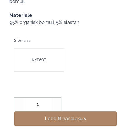
bomull.
Materiale
95% organisk bomull, 5% elastan
Størrelse
Velg en Størrelse
NYFØDT
Decrease
Increase
Legg til handlekurv