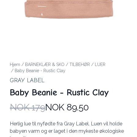
Hjem
/
BARNEKLÆR & SKO
/
TILBEHØR
/
LUER
/
Baby Beanie - Rustic Clay
GRAY LABEL
Baby Beanie - Rustic Clay
NOK 179
NOK 89.50
Produktdetaljer
Description
Herlig lue til nyfødte fra Gray Label. Luen vil holde
babyen varm og er laget i den mykeste økologiske