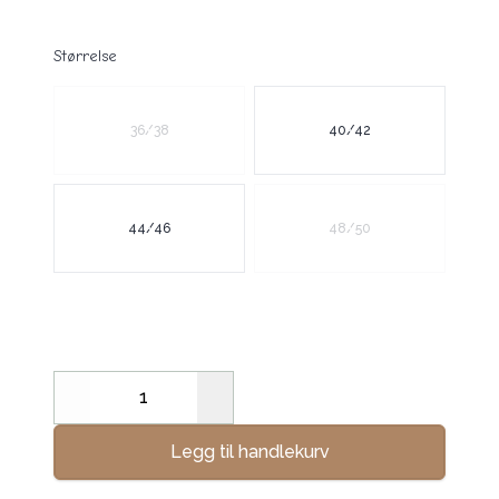
Størrelse
Velg en Størrelse
36/38
40/42
44/46
48/50
Decrease
Increase
Legg til handlekurv