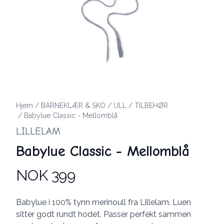
Hjem
/
BARNEKLÆR & SKO
/
ULL
/
TILBEHØR
/
Babylue Classic - Mellomblå
LILLELAM
Babylue Classic - Mellomblå
NOK 399
Produktdetaljer
Description
Babylue i 100% tynn merinoull fra Lillelam. Luen
sitter godt rundt hodet. Passer perfekt sammen