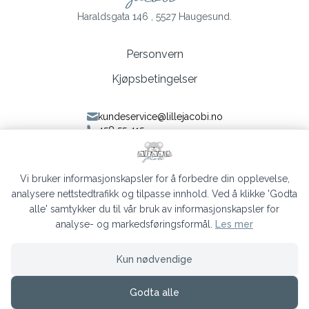
Haraldsgata 146 , 5527 Haugesund.
Personvern
Kjøpsbetingelser
kundeservice@lillejacobi.no
458 55 415
Følg oss på Facebook
Følg oss på Instagram
Vi bruker informasjonskapsler for å forbedre din opplevelse,
analysere nettstedtrafikk og tilpasse innhold. Ved å klikke 'Godta
alle' samtykker du til vår bruk av informasjonskapsler for
analyse- og markedsføringsformål.
Les mer
Lille Jacobi © 2026
Kun nødvendige
Siden driftes av
Shoplabs
Godta alle