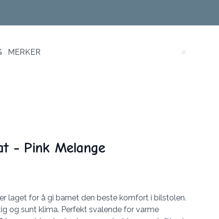
G
MERKER
Search (
at - Pink Melange
r laget for å gi barnet den beste komfort i bilstolen.
uftig og sunt klima. Perfekt svalende for varme