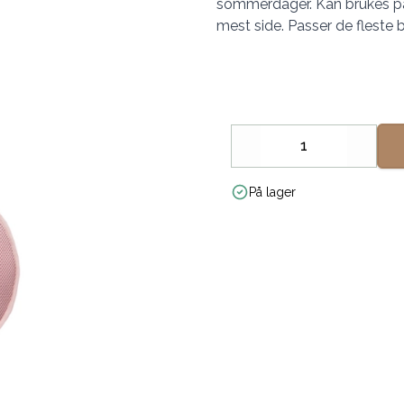
sommerdager. Kan brukes på 
mest side. Passer de fleste bi
Decrease
Increa
På lager