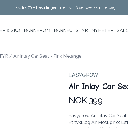
Frakt fra 79 - Bestillinger innen kl. 13 sendes samme dag
R & SKO
BARNEROM
BARNEUTSTYR
NYHETER
SAL
TYR
/
Air Inlay Car Seat - Pink Melange
EASYGROW
Air Inlay Car Se
NOK 399
Produktdetaljer
Description
Easygrow Air Inlay Car Seat e
Et tykt lag Air Mest gir et l