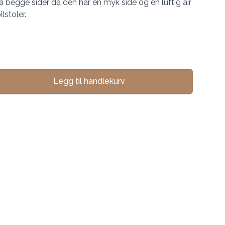
begge sider da den har en myk side og en luftig air
lstoler.
Legg til handlekurv
se