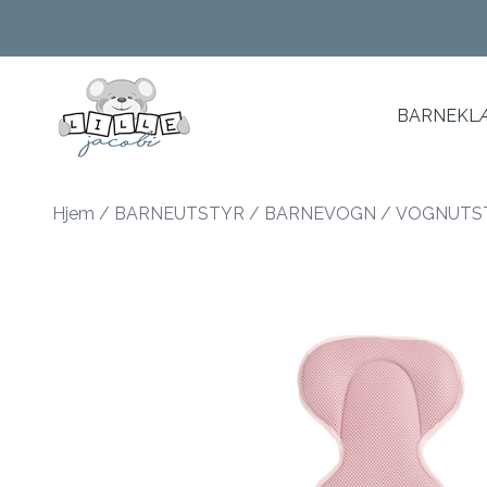
Skip to main content
BARNEKLÆ
Hjem
/
BARNEUTSTYR
/
BARNEVOGN
/
VOGNUTS