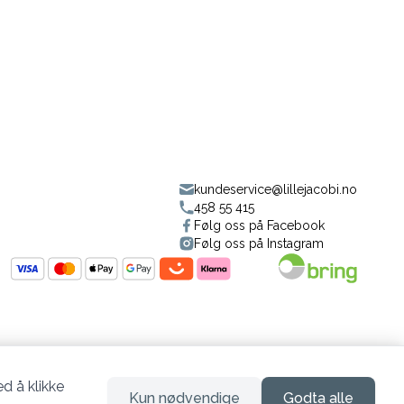
kundeservice@lillejacobi.no
458 55 415
Følg oss på Facebook
Følg oss på Instagram
d å klikke
Kun nødvendige
Godta alle