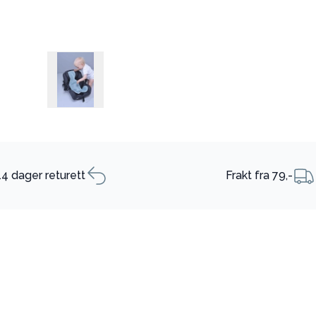
14 dager returett
Frakt fra 79,-