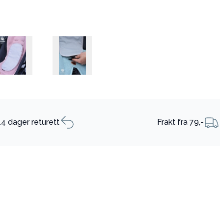
14 dager returett
Frakt fra 79,-