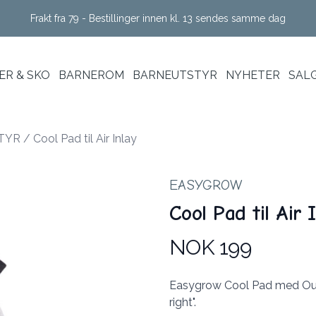
Frakt fra 79 - Bestillinger innen kl. 13 sendes samme dag
R & SKO
BARNEROM
BARNEUTSTYR
NYHETER
SAL
TYR
/
Cool Pad til Air Inlay
EASYGROW
Cool Pad til Air 
NOK 199
Produktdetaljer
Description
Easygrow Cool Pad med Outla
right".