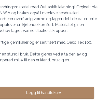
eendringsmaterial med Outlast® teknologi. Orginalt ble
r NASA og brukes også i overlevelsesdrakter i
bsorberer overflødig varme og lagrer det i de patenterte
pplever en kjølende komfort. Materialet gir en
ehov lagret varme tilbake til kroppen.
ftige kjemikalier og er sertifisert med Oeko Tex 100.
 en stund i bruk. Dette gjøres ved å ta den av og
ert miljø til den er klar til bruk igjen.
Legg til handlekurv
se