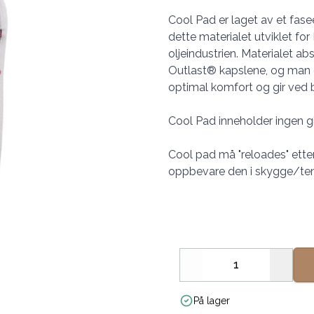
Cool Pad er laget av et fas
dette materialet utviklet fo
oljeindustrien. Materialet a
Outlast® kapslene, og man o
optimal komfort og gir ved b
Cool Pad inneholder ingen gi
Cool pad må "reloades" etter
oppbevare den i skygge/temper
Decrease
Increa
På lager