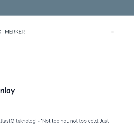
G
MERKER
Search (
Inlay
st® teknologi - "Not too hot, not too cold. Just