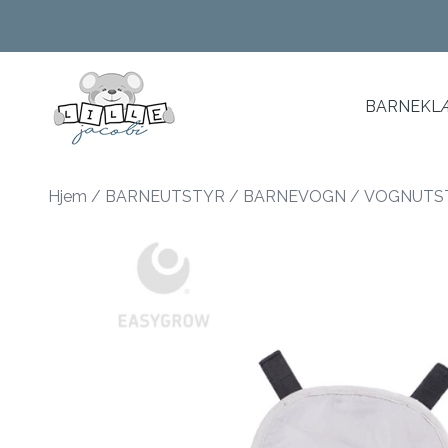
Skip to main content
BARNEKLÆ
Hjem
/
BARNEUTSTYR
/
BARNEVOGN
/
VOGNUTS