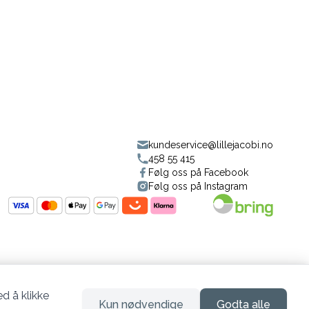
kundeservice@lillejacobi.no
458 55 415
Følg oss på Facebook
Følg oss på Instagram
d å klikke
Kun nødvendige
Godta alle