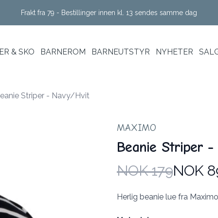
Frakt fra 79 - Bestillinger innen kl. 13 sendes samme dag
R & SKO
BARNEROM
BARNEUTSTYR
NYHETER
SAL
eanie Striper - Navy/Hvit
MAXIMO
Beanie Striper -
NOK 179
NOK 8
Produktdetaljer
Description
Herlig beanie lue fra Maximo