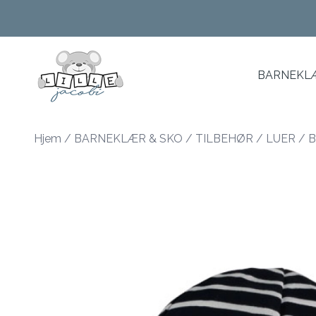
Skip to main content
BARNEKLÆ
Hjem
/
BARNEKLÆR & SKO
/
TILBEHØR
/
LUER
/
B