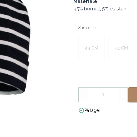
Materiale
95% bomull, 5% elastan
Størrelse
Velg en Størrelse
49 CM
51 CM
Decrease
Increa
På lager