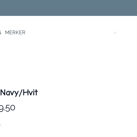
G
MERKER
Search (
 Navy/Hvit
9.50
.