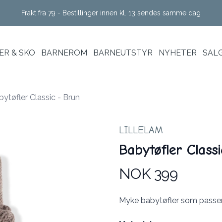
Frakt fra 79 - Bestillinger innen kl. 13 sendes samme dag
R & SKO
BARNEROM
BARNEUTSTYR
NYHETER
SAL
ytøfler Classic - Brun
LILLELAM
Babytøfler Class
NOK 399
Produktdetaljer
Description
Myke babytøfler som passer p