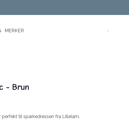
G
MERKER
Search (
ic - Brun
erfekt til sparkedressen fra Lillelam.