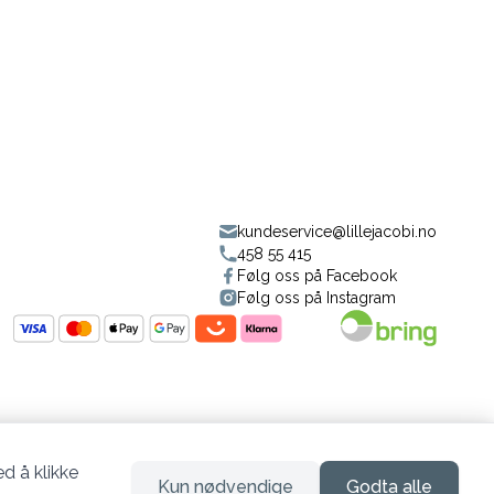
kundeservice@lillejacobi.no
458 55 415
Følg oss på Facebook
Følg oss på Instagram
d å klikke
Kun nødvendige
Godta alle