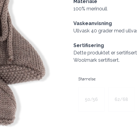
Materiale
100% merinoull
Vaskeanvisning
Ullvask 40 grader med ullva
Sertifisering
Dette produktet er sertifiser
Woolmark sertifisert.
Størrelse
Velg en Størrelse
50/56
62/68