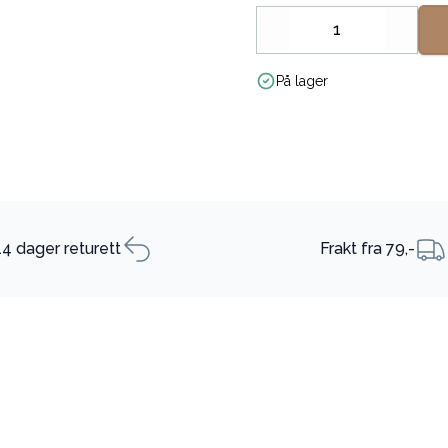
Decrease
Increa
På lager
14 dager returett
Frakt fra 79,-