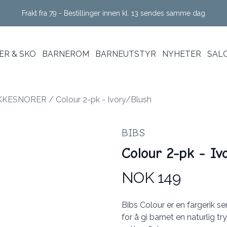
Frakt fra 79 - Bestillinger innen kl. 13 sendes samme dag
R & SKO
BARNEROM
BARNEUTSTYR
NYHETER
SAL
KKESNORER
/
Colour 2-pk - Ivory/Blush
BIBS
Colour 2-pk - Iv
NOK 149
Produktdetaljer
Description
Bibs Colour er en fargerik se
for å gi barnet en naturlig t