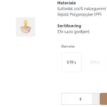
Materiale
Suttedel: 100% naturgummi
Skjold: Polypropylen (PP)
Sertifisering
EN-1400 godkjent
Størrelse
Velg en Størrelse
STR 1
STR 2
Decrease
Increa