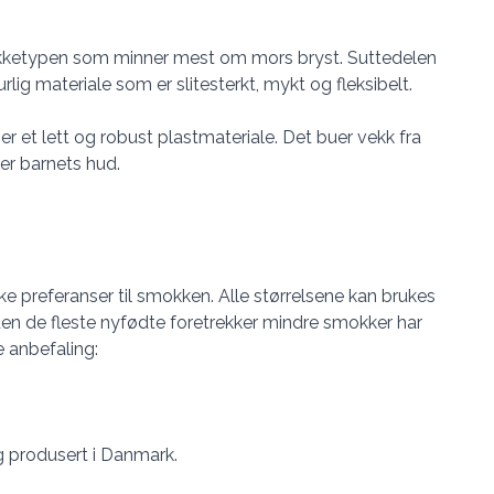
ketypen som minner mest om mors bryst. Suttedelen
lig materiale som er slitesterkt, mykt og fleksibelt.
er et lett og robust plastmateriale. Det buer vekk fra
erer barnets hud.
like preferanser til smokken. Alle størrelsene kan brukes
den de fleste nyfødte foretrekker mindre smokker har
anbefaling:
g produsert i Danmark.