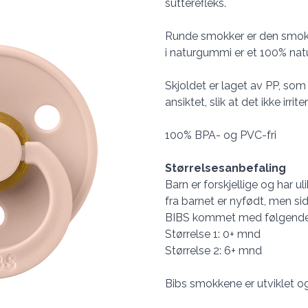
sutterefleks.
Runde smokker er den smok
i naturgummi er et 100% natur
Skjoldet er laget av PP, som 
ansiktet, slik at det ikke irrit
100% BPA- og PVC-fri
Størrelsesanbefaling
Barn er forskjellige og har u
fra barnet er nyfødt, men si
BIBS kommet med følgende 
Størrelse 1: 0+ mnd
Størrelse 2: 6+ mnd
Bibs smokkene er utviklet o