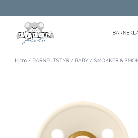
Skip to main content
BARNEKLÆ
Hjem
/
BARNEUTSTYR
/
BABY
/
SMOKKER & SMO