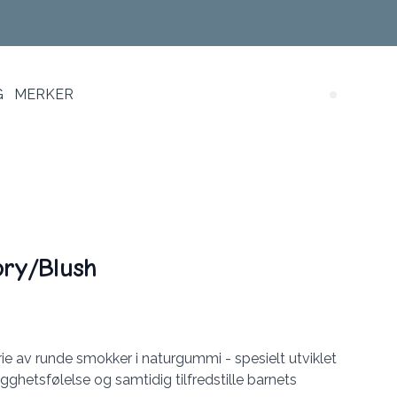
G
MERKER
Search (
ory/Blush
rie av runde smokker i naturgummi - spesielt utviklet
rygghetsfølelse og samtidig tilfredstille barnets