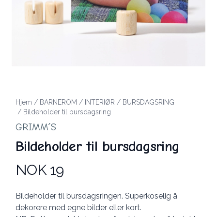
Hjem
/
BARNEROM
/
INTERIØR
/
BURSDAGSRING
/
Bildeholder til bursdagsring
GRIMM´S
Bildeholder til bursdagsring
NOK 19
Produktdetaljer
Description
Bildeholder til bursdagsringen. Superkoselig å
dekorere med egne bilder eller kort.