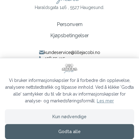
Haraldsgata 146 , 5527 Haugesund.
Personvern
Kjøpsbetingelser
kundeservice@lillejacobi.no
458 55 415
Følg oss på Facebook
Følg oss på Instagram
Vi bruker informasjonskapsler for å forbedre din opplevelse,
analysere nettstedtrafikk og tilpasse innhold. Ved å klikke 'Godta
alle' samtykker du til vår bruk av informasjonskapsler for
analyse- og markedsføringsformål.
Les mer
Lille Jacobi © 2026
Kun nødvendige
Siden driftes av
Shoplabs
Godta alle