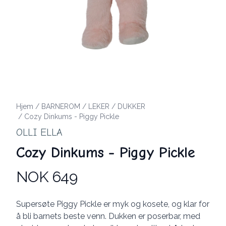
Hjem
/
BARNEROM
/
LEKER
/
DUKKER
/
Cozy Dinkums - Piggy Pickle
OLLI ELLA
Cozy Dinkums - Piggy Pickle
NOK 649
Produktdetaljer
Description
Supersøte Piggy Pickle er myk og kosete, og klar for
å bli barnets beste venn. Dukken er poserbar, med