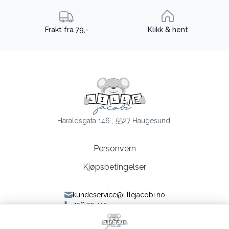
Frakt fra 79,-
Klikk & hent
Haraldsgata 146 , 5527 Haugesund.
Personvern
Kjøpsbetingelser
kundeservice@lillejacobi.no
458 55 415
Følg oss på Facebook
Følg oss på Instagram