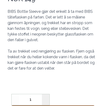
Description
BIBS Bottle Sleeve gjør det enkelt å ta med BIBS
tåteflasken på farten. Det er lett å se målene
gjennom åpningen, og trekket har en stropp som
kan festes til vogn, seng eller stellevesken. Det
tykke stoffet i neopren beskytter glassflasken om
den faller i gulvet.
Ta av trekket ved rengjøring av flasken. Fjern også
trekket når du heller kokende vann i flasken, da det
kan gjøre flasken ustabil når den står på bordet og
det er fare for at den velter.
Decrease
Increase