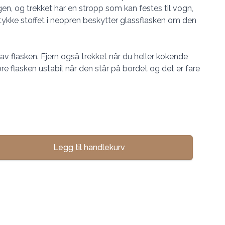
n, og trekket har en stropp som kan festes til vogn,
 tykke stoffet i neopren beskytter glassflasken om den
 av flasken. Fjern også trekket når du heller kokende
øre flasken ustabil når den står på bordet og det er fare
Legg til handlekurv
se