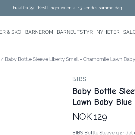
Frakt fra 79 - Bestillinger innen kl. 13 sendes samme dag
R & SKO
BARNEROM
BARNEUTSTYR
NYHETER
SAL
/
Baby Bottle Sleeve Liberty Small - Chamomile Lawn Baby
BIBS
Baby Bottle Slee
Lawn Baby Blue
NOK 129
Produktdetaljer
Description
BIBS Bottle Sleeve gjør det 