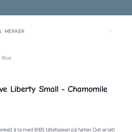
G
MERKER
Search (
 Blue
ve Liberty Small - Chamomile
enkelt å ta med BIBS tåteflasken på farten. Det er lett