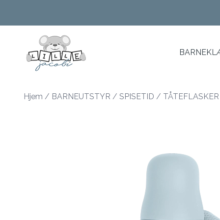
Skip to main content
BARNEKLÆ
Hjem
/
BARNEUTSTYR
/
SPISETID
/
TÅTEFLASKER