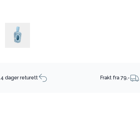
14 dager returett
Frakt fra 79,-