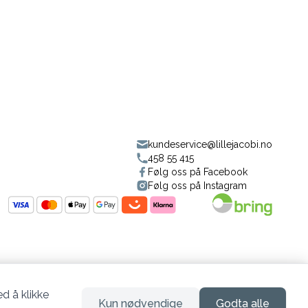
kundeservice@lillejacobi.no
458 55 415
Følg oss på Facebook
Følg oss på Instagram
d å klikke
Kun nødvendige
Godta alle