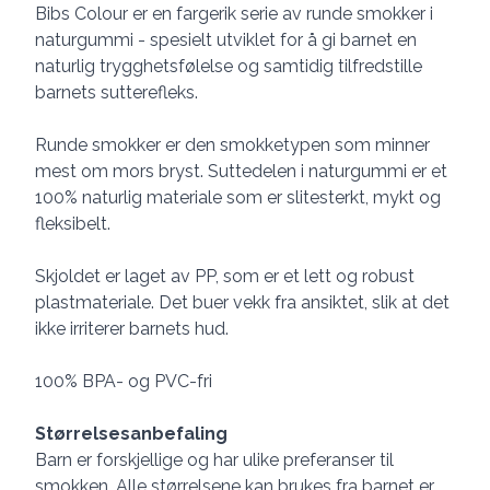
Description
Bibs Colour er en fargerik serie av runde smokker i
naturgummi - spesielt utviklet for å gi barnet en
naturlig trygghetsfølelse og samtidig tilfredstille
barnets sutterefleks.
Runde smokker er den smokketypen som minner
mest om mors bryst. Suttedelen i naturgummi er et
100% naturlig materiale som er slitesterkt, mykt og
fleksibelt.
Skjoldet er laget av PP, som er et lett og robust
plastmateriale. Det buer vekk fra ansiktet, slik at det
ikke irriterer barnets hud.
100% BPA- og PVC-fri
Størrelsesanbefaling
Barn er forskjellige og har ulike preferanser til
smokken. Alle størrelsene kan brukes fra barnet er