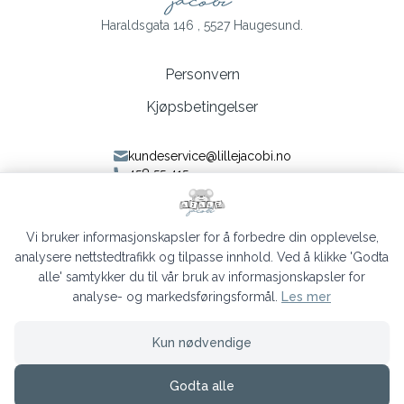
Haraldsgata 146 , 5527 Haugesund.
Personvern
Kjøpsbetingelser
kundeservice@lillejacobi.no
458 55 415
Følg oss på Facebook
Følg oss på Instagram
Vi bruker informasjonskapsler for å forbedre din opplevelse,
analysere nettstedtrafikk og tilpasse innhold. Ved å klikke 'Godta
alle' samtykker du til vår bruk av informasjonskapsler for
analyse- og markedsføringsformål.
Les mer
Lille Jacobi © 2026
Kun nødvendige
Siden driftes av
Shoplabs
Godta alle