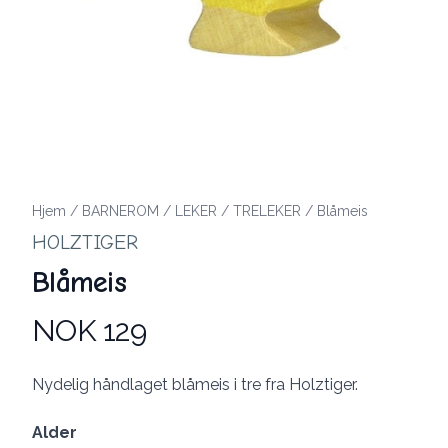
Hjem
/
BARNEROM
/
LEKER
/
TRELEKER
/
Blåmeis
HOLZTIGER
Blåmeis
NOK 129
Produktdetaljer
Description
Nydelig håndlaget blåmeis i tre fra Holztiger.
Alder