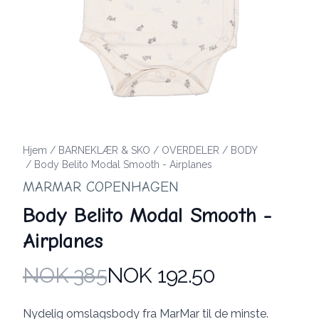
Hjem
/
BARNEKLÆR & SKO
/
OVERDELER
/
BODY
/
Body Belito Modal Smooth - Airplanes
MARMAR COPENHAGEN
Body Belito Modal Smooth -
Airplanes
NOK 385
NOK 192.50
Produktdetaljer
Description
Nydelig omslagsbody fra MarMar til de minste.