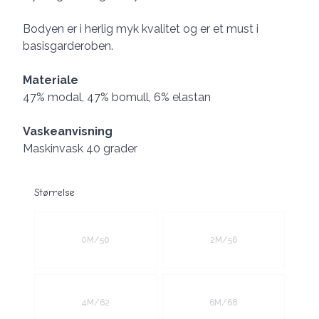
Bodyen er i herlig myk kvalitet og er et must i
basisgarderoben.
Materiale
47% modal, 47% bomull, 6% elastan
Vaskeanvisning
Maskinvask 40 grader
Størrelse
Velg en Størrelse
0M/50
2M/56
4M/62
6M/68