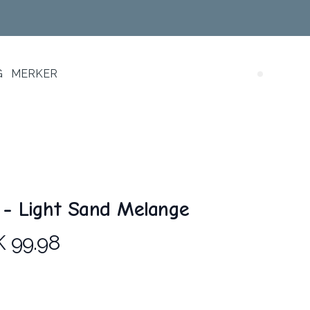
G
MERKER
Search (
 - Light Sand Melange
 99.98