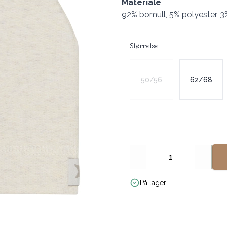
Materiale
92% bomull, 5% polyester, 3
Størrelse
Velg en Størrelse
50/56
62/68
Decrease
Increa
På lager