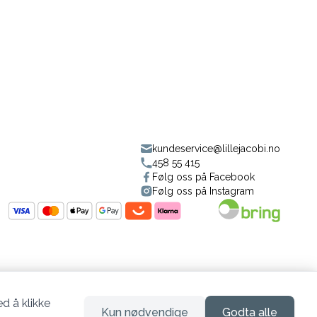
kundeservice@lillejacobi.no
458 55 415
Følg oss på Facebook
Følg oss på Instagram
d å klikke
Kun nødvendige
Godta alle