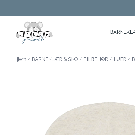
Skip to main content
BARNEKLÆ
Hjem
/
BARNEKLÆR & SKO
/
TILBEHØR
/
LUER
/
B