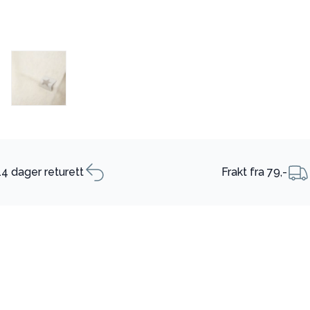
14 dager returett
Frakt fra 79,-