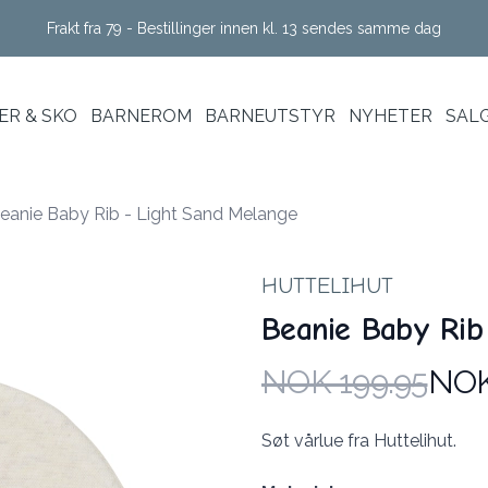
Frakt fra 79 - Bestillinger innen kl. 13 sendes samme dag
R & SKO
BARNEROM
BARNEUTSTYR
NYHETER
SAL
eanie Baby Rib - Light Sand Melange
HUTTELIHUT
Beanie Baby Rib
NOK 199.95
NOK
Produktdetaljer
Description
Søt vårlue fra Huttelihut.