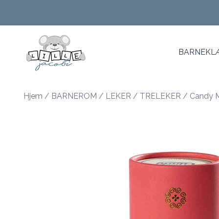
Skip to main content
BARNEKLÆ
Hjem
/
BARNEROM
/
LEKER
/
TRELEKER
/
Candy M