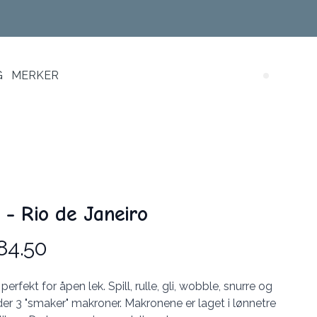
G
MERKER
Search (
- Rio de Janeiro
84.50
ekt for åpen lek. Spill, rulle, gli, wobble, snurre og
er 3 "smaker" makroner. Makronene er laget i lønnetre