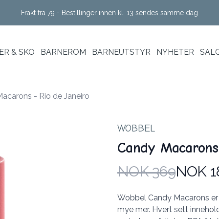
Frakt fra 79 - Bestillinger innen kl. 13 sendes samme dag
R & SKO
BARNEROM
BARNEUTSTYR
NYHETER
SAL
acarons - Rio de Janeiro
WOBBEL
Candy Macarons 
NOK 369
NOK 1
Produktdetaljer
Description
Wobbel Candy Macarons er perf
mye mer. Hvert sett innehold