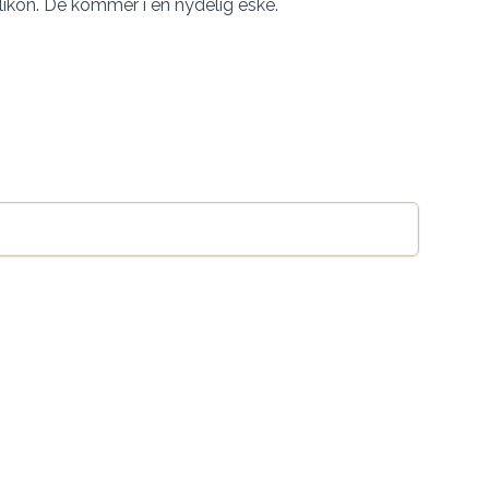
silikon. De kommer i en nydelig eske.
Legg til handlekurv
se