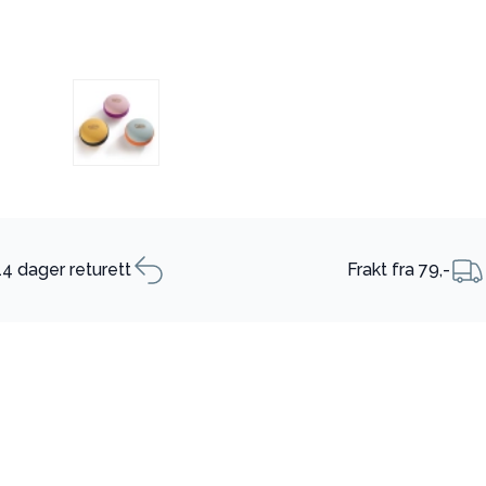
14 dager returett
Frakt fra 79,-