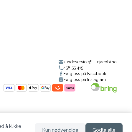
kundeservice@lillejacobi.no
458 55 415
Følg oss på Facebook
Følg oss på Instagram
d å klikke
Kun nødvendige
Godta alle