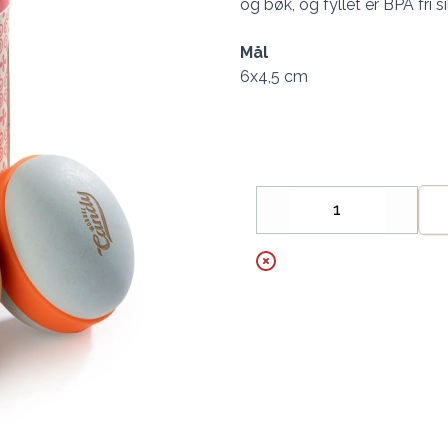
og bøk, og fyllet er BPA fri 
Mål
6x4,5 cm
Decrease
Increa