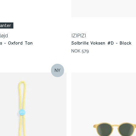
ianter
løjd
IZIPIZI
s - Oxford Tan
Solbrille Voksen #D - Black
NOK 579
NY