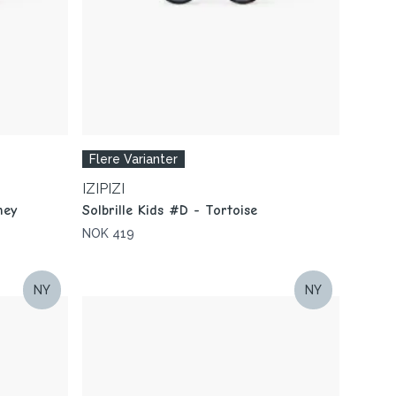
Flere Varianter
IZIPIZI
ney
Solbrille Kids #D - Tortoise
NOK 419
NY
NY