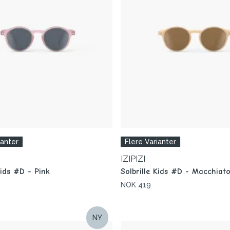
ianter
Flere Varianter
IZIPIZI
Kids #D - Pink
Solbrille Kids #D - Macchiat
NOK 419
NY