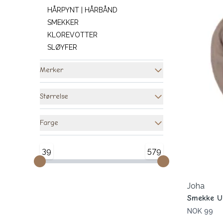
HÅRPYNT | HÅRBÅND
SMEKKER
KLOREVOTTER
SLØYFER
Merker
Størrelse
Farge
39
579
Joha
Smekke Ul
NOK 99