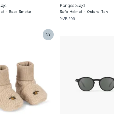
løjd
Konges Sløjd
met - Rose Smoke
Safa Helmet - Oxford Tan
NOK 399
NY