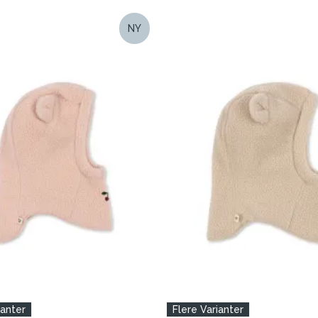
NY
ianter
Flere Varianter