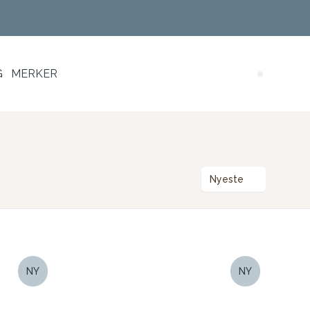
G
MERKER
Search (
Nyeste
NY
NY