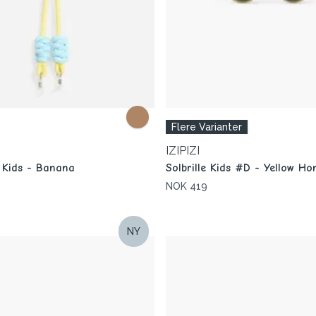
Flere Varianter
IZIPIZI
r Kids - Banana
Solbrille Kids #D - Yellow Ho
NOK 419
NY