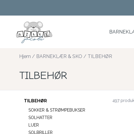
Skip to main content
BARNEKLÆ
Hjem
/
BARNEKLÆR & SKO
/
TILBEHØR
TILBEHØR
TILBEHØR
497 produk
SOKKER & STRØMPEBUKSER
SOLHATTER
LUER
SOLBRILLER