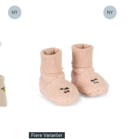
NY
NY
Flere Varianter