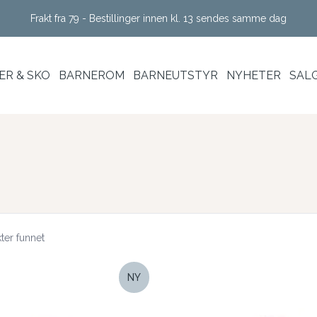
Frakt fra 79 - Bestillinger innen kl. 13 sendes samme dag
R & SKO
BARNEROM
BARNEUTSTYR
NYHETER
SAL
ter funnet
NY