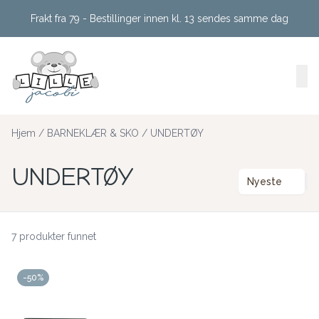
Skip to main content
Frakt fra 79 - Bestillinger innen kl. 13 sendes samme dag
Hjem
/
BARNEKLÆR & SKO
/
UNDERTØY
UNDERTØY
Nyeste
7 produkter funnet
-50%