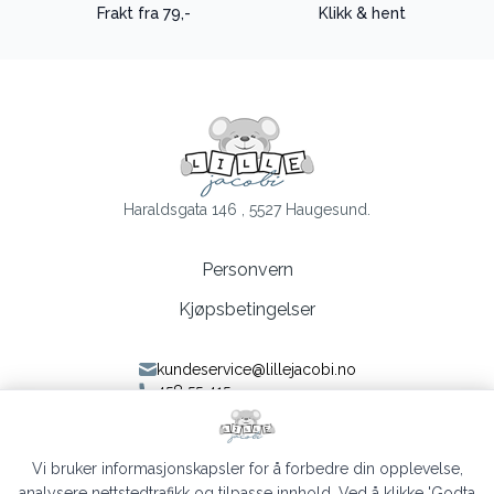
Frakt fra 79,-
Klikk & hent
Haraldsgata 146 , 5527 Haugesund.
Personvern
Kjøpsbetingelser
kundeservice@lillejacobi.no
458 55 415
Følg oss på Facebook
Følg oss på Instagram
Vi bruker informasjonskapsler for å forbedre din opplevelse,
analysere nettstedtrafikk og tilpasse innhold. Ved å klikke 'Godta