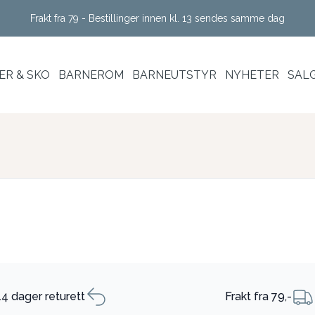
Frakt fra 79 - Bestillinger innen kl. 13 sendes samme dag
R & SKO
BARNEROM
BARNEUTSTYR
NYHETER
SAL
14 dager returett
Frakt fra 79,-