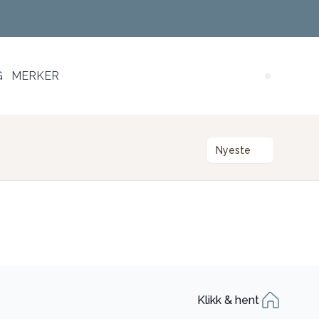
G
MERKER
Search (
Nyeste
Klikk & hent