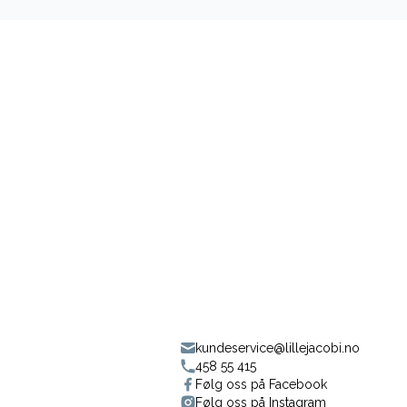
kundeservice@lillejacobi.no
458 55 415
Følg oss på Facebook
Følg oss på Instagram