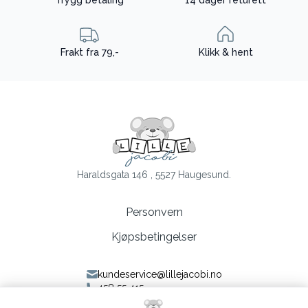
Trygg betaling
14 dager returett
Frakt fra 79,-
Klikk & hent
Haraldsgata 146 , 5527 Haugesund.
Personvern
Kjøpsbetingelser
kundeservice@lillejacobi.no
458 55 415
Følg oss på Facebook