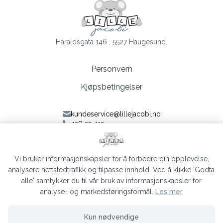
Haraldsgata 146 , 5527 Haugesund.
Personvern
Kjøpsbetingelser
kundeservice@lillejacobi.no
458 55 415
Følg oss på Facebook
Følg oss på Instagram
Vi bruker informasjonskapsler for å forbedre din opplevelse,
analysere nettstedtrafikk og tilpasse innhold. Ved å klikke 'Godta
alle' samtykker du til vår bruk av informasjonskapsler for
analyse- og markedsføringsformål.
Les mer
Lille Jacobi © 2026
Kun nødvendige