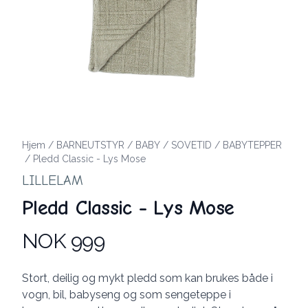
Hjem
/
BARNEUTSTYR
/
BABY
/
SOVETID
/
BABYTEPPER
/
Pledd Classic - Lys Mose
LILLELAM
Pledd Classic - Lys Mose
NOK 999
Produktdetaljer
Description
Stort, deilig og mykt pledd som kan brukes både i
vogn, bil, babyseng og som sengeteppe i