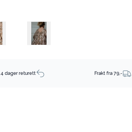
14 dager returett
Frakt fra 79,-