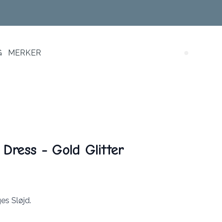
G
MERKER
Search (
 Dress - Gold Glitter
es Sløjd.