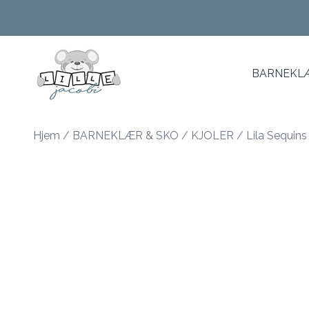
Skip to main content
BARNEKLÆ
Hjem
/
BARNEKLÆR & SKO
/
KJOLER
/
Lila Sequins