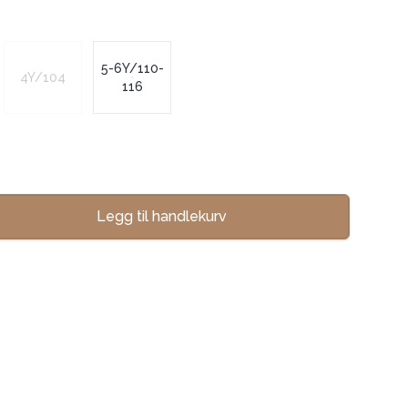
5-6Y/110-
4Y/104
116
Legg til handlekurv
se