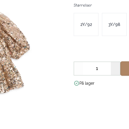
Størrelser
Velg en Størrelser
2Y/92
3Y/98
Decrease
Increa
På lager