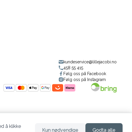
kundeservice@lillejacobi.no
458 55 415
Følg oss på Facebook
Følg oss på Instagram
d å klikke
Kun nødvendige
Godta alle