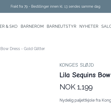
Frakt fra 79 - Bestillinger innen kl. 13 sendes samme dag
R & SKO
BARNEROM
BARNEUTSTYR
NYHETER
SAL
 Bow Dress - Gold Glitter
KONGES SLØJD
Lila Sequins Bow
NOK 1,199
Produktdetaljer
Description
Nydelig paljettkjole fra Kong