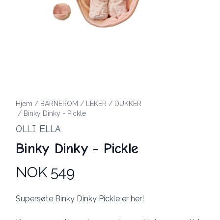
Hjem
/
BARNEROM
/
LEKER
/
DUKKER
/
Binky Dinky - Pickle
OLLI ELLA
Binky Dinky - Pickle
NOK 549
Produktdetaljer
Description
Supersøte Binky Dinky Pickle er her!