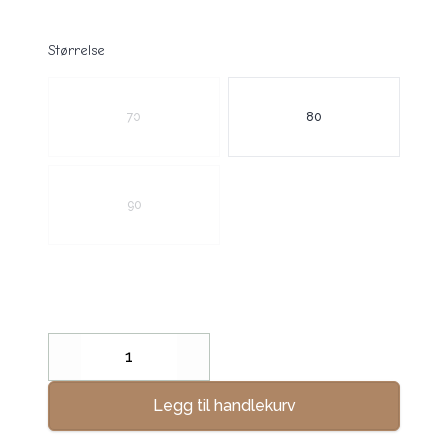
Størrelse
Velg en Størrelse
70
80
90
Decrease
Increase
Legg til handlekurv