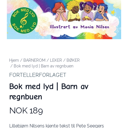
Hjem
/
BARNEROM
/
LEKER
/
BØKER
/
Bok med lyd | Barn av regnbuen
FORTELLERFORLAGET
Bok med lyd | Barn av
regnbuen
NOK 189
Produktdetaljer
Description
Lillebjørn Nilsens kjente tekst til Pete Seegers