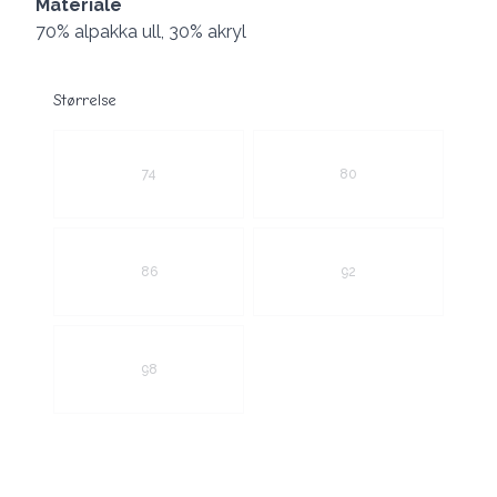
Materiale
70% alpakka ull, 30% akryl
Størrelse
Velg en Størrelse
74
80
86
92
98