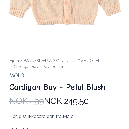
Hjem
/
BARNEKLÆR & SKO
/
ULL
/
OVERDELER
/
Cardigan Bay - Petal Blush
MOLO
Cardigan Bay - Petal Blush
NOK 499
NOK 249.50
Produktdetaljer
Description
Herlig strikkecardigan fra Molo.