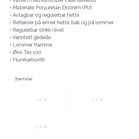
• Vattert med kunstfiber (rask tørketid)
• Materiale: Polyuretan Ekstrem (PU)
• Avtagbar og regulerbar hette
• Reflekser på ermer, hette, bak og på lommer
• Regulerbar strikk i livet
• Vanntett glidelås
• Lommer framme
• Øko Tex 100
• Fluorkarbonfri
Størrelse
Velg en Størrelse
1-2 ÅR
3-4 ÅR
5-6 ÅR