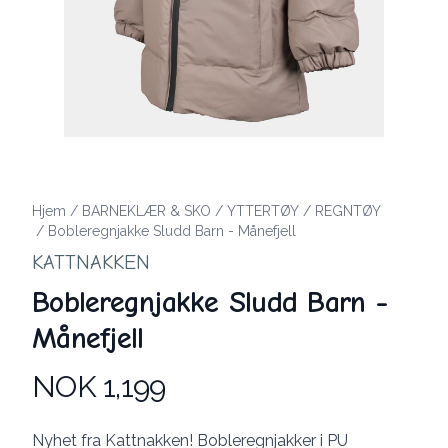
Hjem
/
BARNEKLÆR & SKO
/
YTTERTØY
/
REGNTØY
/
Bobleregnjakke Sludd Barn - Månefjell
KATTNAKKEN
Bobleregnjakke Sludd Barn -
Månefjell
NOK 1,199
Produktdetaljer
Description
Nyhet fra Kattnakken! Bobleregnjakker i PU