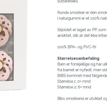
sutterefleks.
Runde smokker er den smok
i naturgummi er et 100% natur
Skjoldet er laget av PP, som 
ansiktet, slik at det ikke irrit
100% BPA- og PVC-fri
Størrelsesanbefaling
Barn er forskjellige og har u
fra barnet er nyfødt, men si
BIBS kommet med følgende 
Størrelse 1: 0+ mnd
Størrelse 2: 6+ mnd
Bibs smokkene er utviklet o