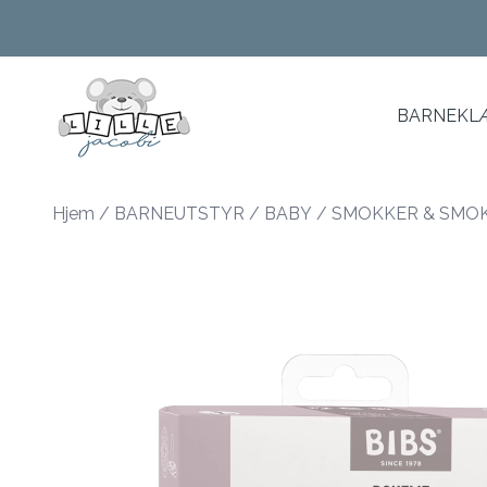
Skip to main content
BARNEKLÆ
Hjem
/
BARNEUTSTYR
/
BABY
/
SMOKKER & SMO