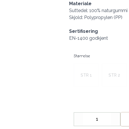
Materiale
Suttedel: 100% naturgummi
Skjold: Polypropylen (PP)
Sertifisering
EN-1400 godkjent
Størrelse
Velg en Størrelse
STR 1
STR 2
Decrease
Increa