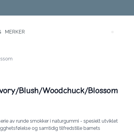
G
MERKER
Search (
ossom
Ivory/Blush/Woodchuck/Blossom
erie av runde smokker i naturgummi - spesielt utviklet
rygghetsfølelse og samtidig tilfredstille barnets