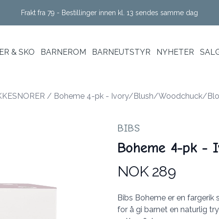
Frakt fra 79 - Bestillinger innen kl. 13 sendes samme dag
R & SKO
BARNEROM
BARNEUTSTYR
NYHETER
SAL
KKESNORER
/
Boheme 4-pk - Ivory/Blush/Woodchuck/Bl
BIBS
Boheme 4-pk - 
NOK 289
Produktdetaljer
Description
Bibs Boheme er en fargerik s
for å gi barnet en naturlig t