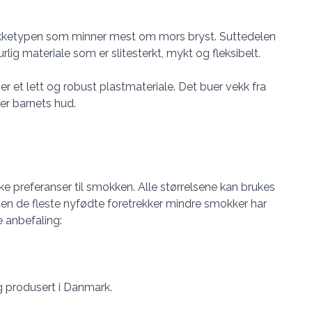
ketypen som minner mest om mors bryst. Suttedelen
lig materiale som er slitesterkt, mykt og fleksibelt.
er et lett og robust plastmateriale. Det buer vekk fra
erer barnets hud.
like preferanser til smokken. Alle størrelsene kan brukes
den de fleste nyfødte foretrekker mindre smokker har
anbefaling:
g produsert i Danmark.