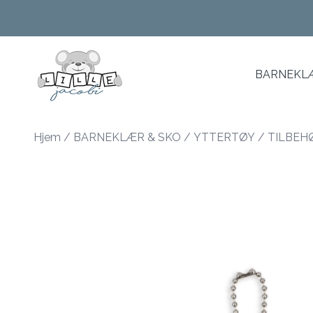
Skip to main content
BARNEKLÆ
Hjem
/
BARNEKLÆR & SKO
/
YTTERTØY
/
TILBEH