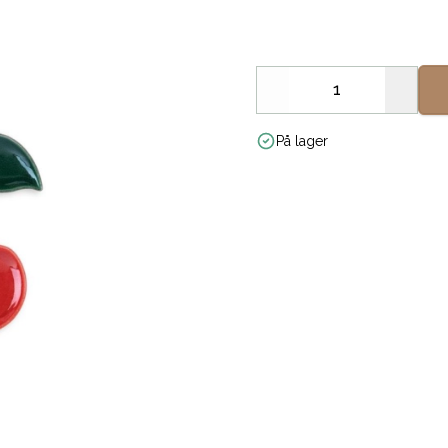
Decrease
Increa
På lager