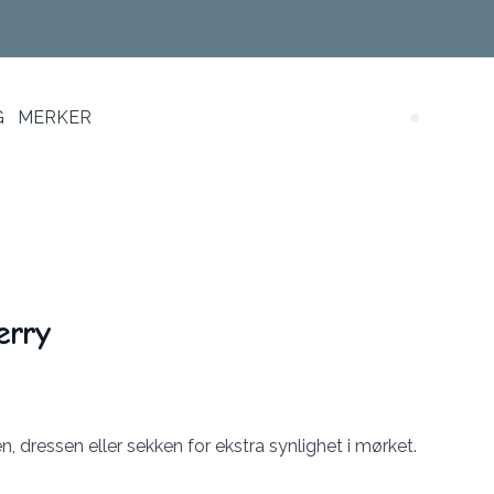
G
MERKER
Search (
erry
ken, dressen eller sekken for ekstra synlighet i mørket.