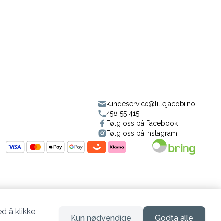
kundeservice@lillejacobi.no
458 55 415
Følg oss på Facebook
Følg oss på Instagram
d å klikke
Kun nødvendige
Godta alle