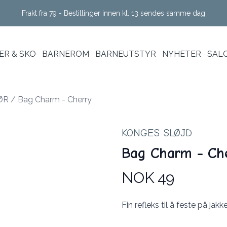
Frakt fra 79 - Bestillinger innen kl. 13 sendes samme dag
R & SKO
BARNEROM
BARNEUTSTYR
NYHETER
SAL
ØR
/
Bag Charm - Cherry
KONGES SLØJD
Bag Charm - Ch
NOK 49
Produktdetaljer
Description
Fin refleks til å feste på jak