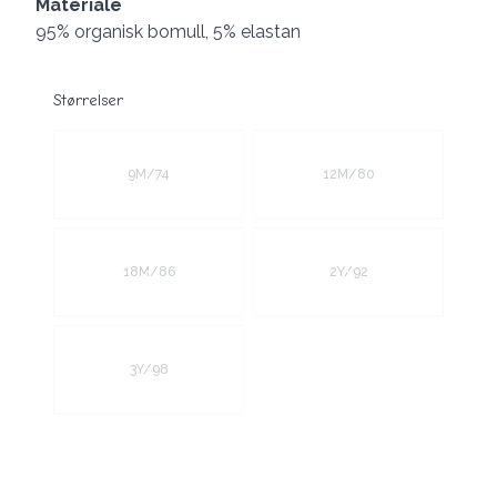
Materiale
95% organisk bomull, 5% elastan
Størrelser
Velg en Størrelser
9M/74
12M/80
18M/86
2Y/92
3Y/98