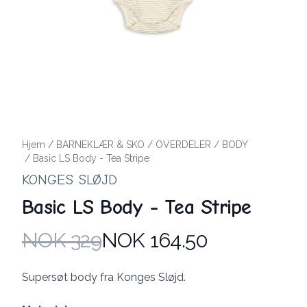
Hjem
/
BARNEKLÆR & SKO
/
OVERDELER
/
BODY
/
Basic LS Body - Tea Stripe
KONGES SLØJD
Basic LS Body - Tea Stripe
NOK 329
NOK 164.50
Produktdetaljer
Description
Supersøt body fra Konges Sløjd.