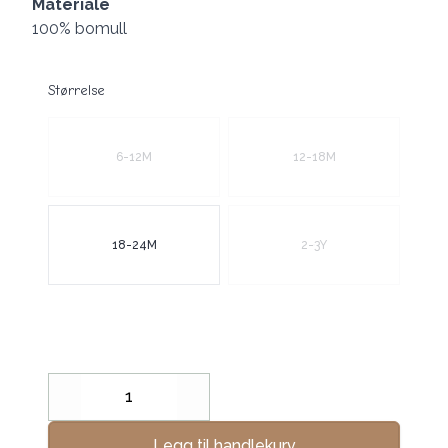
Materiale
100% bomull
Størrelse
Velg en Størrelse
6-12M
12-18M
18-24M
2-3Y
Decrease
Increase
Legg til handlekurv