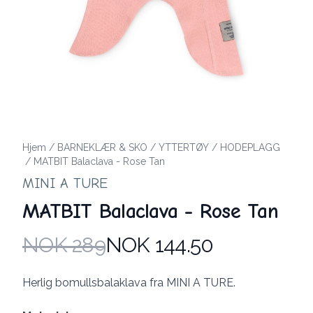
Hjem
/
BARNEKLÆR & SKO
/
YTTERTØY
/
HODEPLAGG
/
MATBIT Balaclava - Rose Tan
MINI A TURE
MATBIT Balaclava - Rose Tan
NOK 289
NOK 144.50
Produktdetaljer
Description
Herlig bomullsbalaklava fra MINI A TURE.