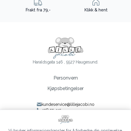
Frakt fra 79,-
Klikk & hent
Haraldsgata 146 , 5527 Haugesund.
Personvern
Kjøpsbetingelser
kundeservice@lillejacobi.no
458 55 415
Følg oss på Facebook
Følg oss på Instagram
Vi bruker informasjonskapsler for å forbedre din opplevelse,