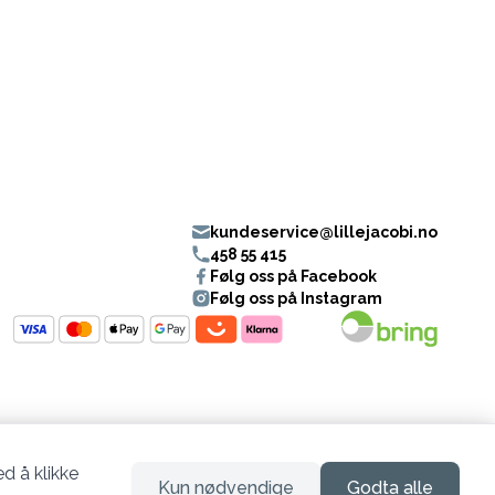
kundeservice@lillejacobi.no
458 55 415
Følg oss på Facebook
Følg oss på Instagram
d å klikke
Kun nødvendige
Godta alle