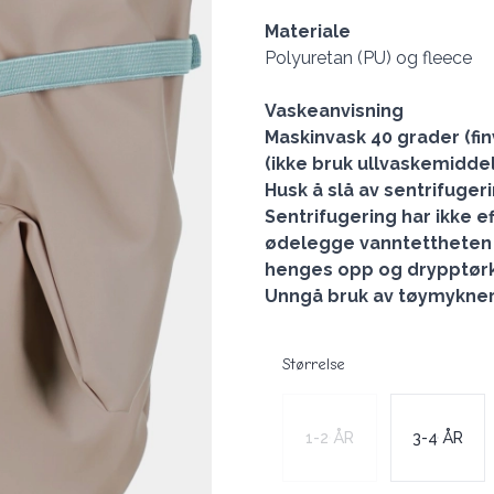
Materiale
Polyuretan (PU) og fleece
Vaskeanvisning
Maskinvask 40 grader (f
(ikke bruk ullvaskemiddel
Husk å slå av sentrifugeri
Sentrifugering har ikke ef
ødelegge vanntettheten i
henges opp og drypptør
Unngå bruk av tøymykner
Størrelse
Velg en Størrelse
1-2 ÅR
3-4 ÅR