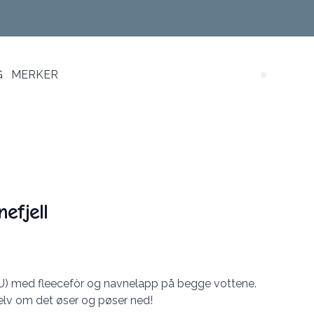
G
MERKER
Search (
efjell
PU) med fleecefòr og navnelapp på begge vottene.
lv om det øser og pøser ned!