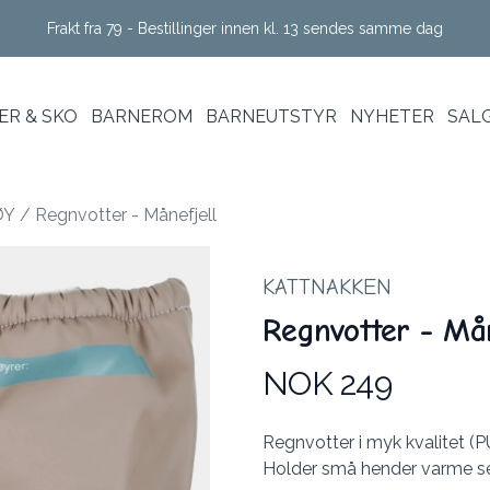
Frakt fra 79 - Bestillinger innen kl. 13 sendes samme dag
R & SKO
BARNEROM
BARNEUTSTYR
NYHETER
SAL
ØY
/
Regnvotter - Månefjell
KATTNAKKEN
Regnvotter - Mån
NOK 249
Produktdetaljer
Description
Regnvotter i myk kvalitet (
Holder små hender varme se