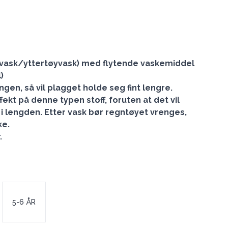
invask/yttertøyvask) med flytende vaskemiddel
)
ngen, så vil plagget holde seg fint lengre.
fekt på denne typen stoff, foruten at det vil
 lengden. Etter vask bør regntøyet vrenges,
ke.
.
5-6 ÅR