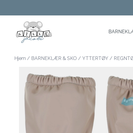
Skip to main content
BARNEKLÆ
Hjem
/
BARNEKLÆR & SKO
/
YTTERTØY
/
REGNT