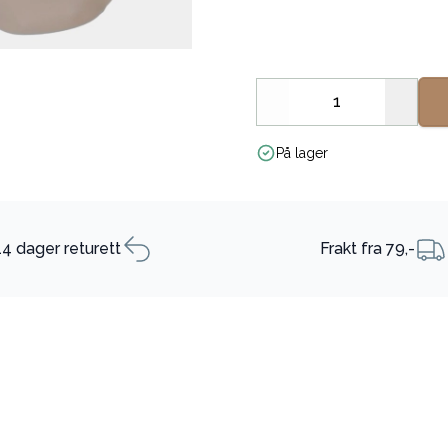
Decrease
Increa
På lager
14 dager returett
Frakt fra 79,-