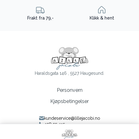
Frakt fra 79,-
Klikk & hent
Haraldsgata 146 , 5527 Haugesund.
Personvern
Kjøpsbetingelser
kundeservice@lillejacobi.no
458 55 415
Følg oss på Facebook
Følg oss på Instagram