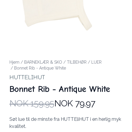
Hjem
/
BARNEKLÆR & SKO
/
TILBEHØR
/
LUER
/
Bonnet Rib - Antique White
HUTTELIHUT
Bonnet Rib - Antique White
NOK 159.95
NOK 79.97
Produktdetaljer
Description
Søt lue til de minste fra HUTTEliHUT i en herlig myk
kvalitet.