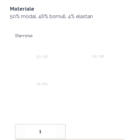
Materiale
50% modal, 46% bomull, 4% elastan
Størrelse
Velg en Størrelse
50/56
62/68
74/80
Decrease
Increase