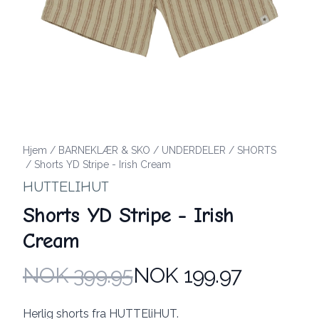
Hjem
/
BARNEKLÆR & SKO
/
UNDERDELER
/
SHORTS
/
Shorts YD Stripe - Irish Cream
HUTTELIHUT
Shorts YD Stripe - Irish
Cream
NOK 399.95
NOK 199.97
Produktdetaljer
Description
Herlig shorts fra HUTTEliHUT.