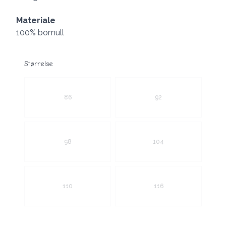
Materiale
100% bomull
Størrelse
Velg en Størrelse
86
92
98
104
110
116