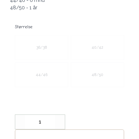
44/46 - 6 mnd
48/50 - 1 år
Størrelse
Velg en Størrelse
36/38
40/42
44/46
48/50
Decrease
Increase
Legg til handlekurv