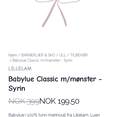
Hjem
/
BARNEKLÆR & SKO
/
ULL
/
TILBEHØR
/
Babylue Classic m/mønster - Syrin
LILLELAM
Babylue Classic m/mønster -
Syrin
NOK 399
NOK 199.50
Produktdetaljer
Description
Babylue i 100% tynn merinoull fra Lillelam. Luen