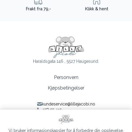
Frakt fra 79,-
Klikk & hent
Haraldsgata 146 , 5527 Haugesund.
Personvern
Kjøpsbetingelser
kundeservice@lillejacobi.no
458 55 415
Følg oss på Facebook
Følg oss på Instagram
Vi bruker informasjonskapsler for å forbedre din opplevelse,