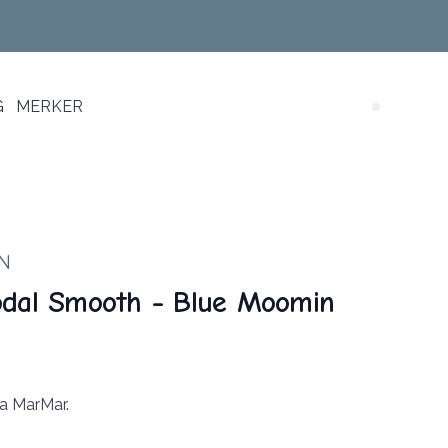
G
MERKER
Search (
N
odal Smooth - Blue Moomin
ra MarMar.