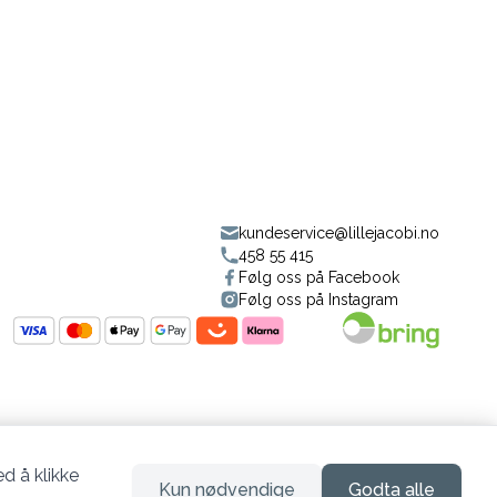
kundeservice@lillejacobi.no
458 55 415
Følg oss på Facebook
Følg oss på Instagram
d å klikke
Kun nødvendige
Godta alle