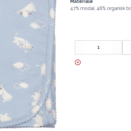
Materiale
47% modal, 48% organisk bo
Decrease
Increa