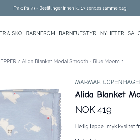
Frakt fra 79 - Bestillinger innen kl. 13 sendes samme dag
R & SKO
BARNEROM
BARNEUTSTYR
NYHETER
SAL
EPPER
/
Alida Blanket Modal Smooth - Blue Moomin
MARMAR COPENHAGE
Alida Blanket M
NOK 419
Produktdetaljer
Description
Herlig teppe i myk kvalitet f