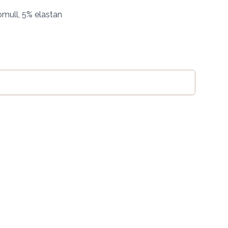
mull, 5% elastan
Legg til handlekurv
se