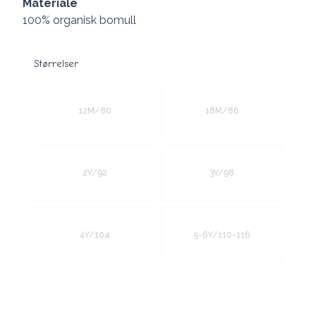
Materiale
100% organisk bomull
Størrelser
Velg en Størrelser
12M/80
18M/86
2Y/92
3Y/98
4Y/104
5-6Y/110-116