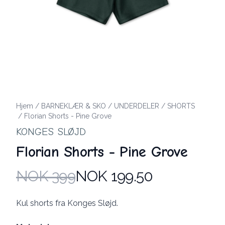
Hjem
/
BARNEKLÆR & SKO
/
UNDERDELER
/
SHORTS
/
Florian Shorts - Pine Grove
KONGES SLØJD
Florian Shorts - Pine Grove
NOK 399
NOK 199.50
Produktdetaljer
Description
Kul shorts fra Konges Sløjd.