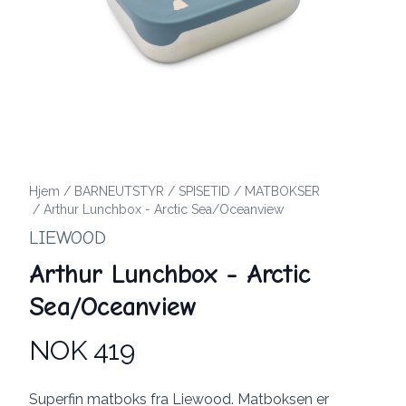
Hjem
/
BARNEUTSTYR
/
SPISETID
/
MATBOKSER
/
Arthur Lunchbox - Arctic Sea/Oceanview
LIEWOOD
Arthur Lunchbox - Arctic
Sea/Oceanview
NOK 419
Produktdetaljer
Description
Superfin matboks fra Liewood. Matboksen er