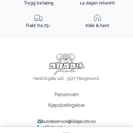
Trygg betaling
14 dager returett
Frakt fra 79,-
Klikk & hent
Haraldsgata 146 , 5527 Haugesund.
Personvern
Kjøpsbetingelser
kundeservice@lillejacobi.no
458 55 415