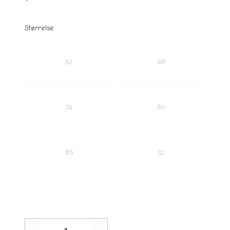
Størrelse
Velg en Størrelse
62
68
74
80
86
92