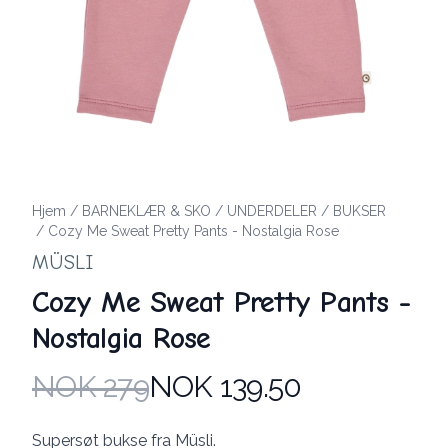
Hjem
/
BARNEKLÆR & SKO
/
UNDERDELER
/
BUKSER
/
Cozy Me Sweat Pretty Pants - Nostalgia Rose
MÜSLI
Cozy Me Sweat Pretty Pants -
Nostalgia Rose
NOK 279
NOK 139.50
Produktdetaljer
Description
Supersøt bukse fra Müsli.