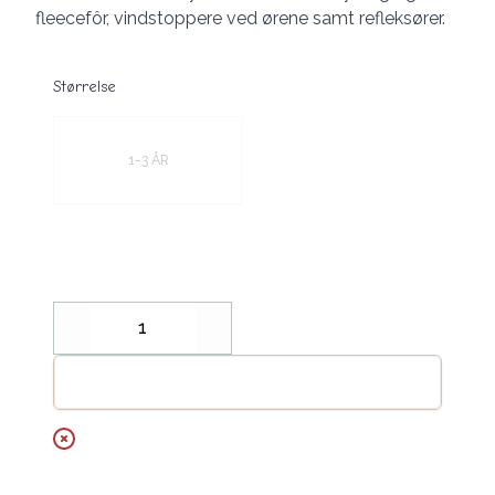
fleecefôr, vindstoppere ved ørene samt refleksører.
Størrelse
Velg en Størrelse
1-3 ÅR
Decrease
Increase
Legg til handlekurv