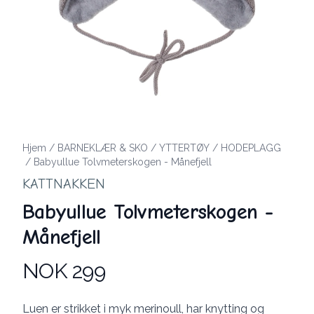
Hjem
/
BARNEKLÆR & SKO
/
YTTERTØY
/
HODEPLAGG
/
Babyullue Tolvmeterskogen - Månefjell
KATTNAKKEN
Babyullue Tolvmeterskogen -
Månefjell
NOK 299
Produktdetaljer
Description
Luen er strikket i myk merinoull, har knytting og