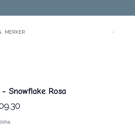
G
MERKER
Search (
 - Snowflake Rosa
09.30
 Joha.