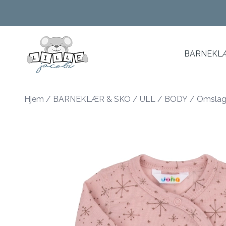
Skip to main content
BARNEKLÆ
Hjem
/
BARNEKLÆR & SKO
/
ULL
/
BODY
/
Omslags