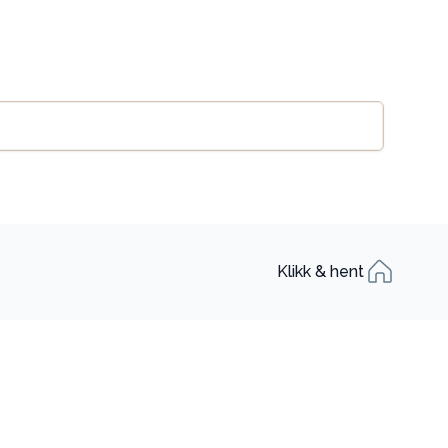
Legg til handlekurv
se
Klikk & hent