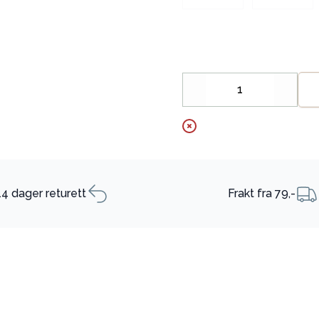
Decrease
Increa
14 dager returett
Frakt fra 79,-