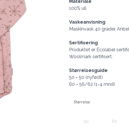
Materiale
100% ull
Vaskeanvisning
Maskinvask 40 grader. Anbef
Sertifisering
Produktet er Ecolabel sertifi
Woolmark sertifisert.
Størrelsesguide
50 = 50 (nyfødt)
60 = 56/62 (1-4 mnd)
Størrelse
Velg en Størrelse
50
60