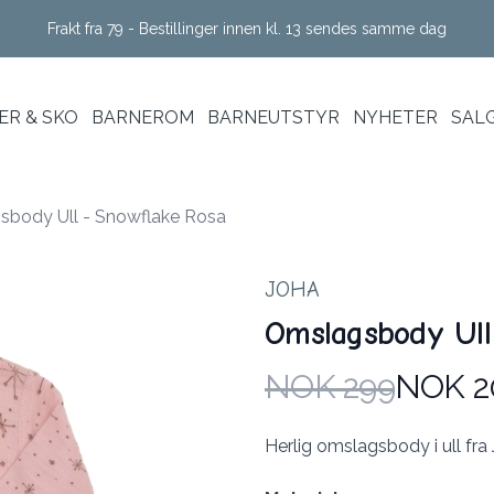
Frakt fra 79 - Bestillinger innen kl. 13 sendes samme dag
R & SKO
BARNEROM
BARNEUTSTYR
NYHETER
SAL
body Ull - Snowflake Rosa
JOHA
Omslagsbody Ull
NOK 299
NOK 2
Produktdetaljer
Description
Herlig omslagsbody i ull fra