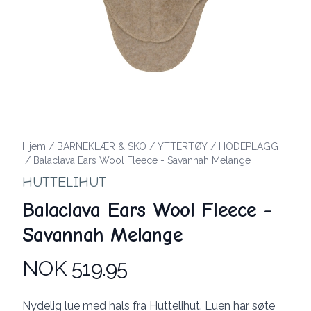
Hjem
/
BARNEKLÆR & SKO
/
YTTERTØY
/
HODEPLAGG
/
Balaclava Ears Wool Fleece - Savannah Melange
HUTTELIHUT
Balaclava Ears Wool Fleece -
Savannah Melange
NOK 519.95
Produktdetaljer
Description
Nydelig lue med hals fra Huttelihut. Luen har søte