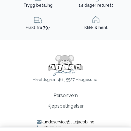
Trygg betaling
14 dager returett
Frakt fra 79,-
Klikk & hent
Haraldsgata 146 , 5527 Haugesund.
Personvern
Kjøpsbetingelser
kundeservice@lillejacobi.no
458 55 415