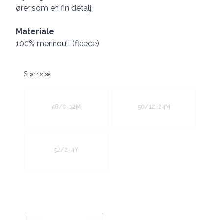
ører som en fin detalj.
Materiale
100% merinoull (fleece)
Størrelse
Velg en Størrelse
48/0-12M
50/12-24M
52/2-4Y