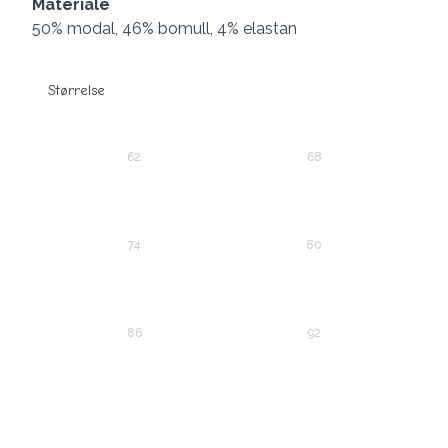
Materiale
50% modal, 46% bomull, 4% elastan
Størrelse
Velg en Størrelse
62
68
74
80
86
92