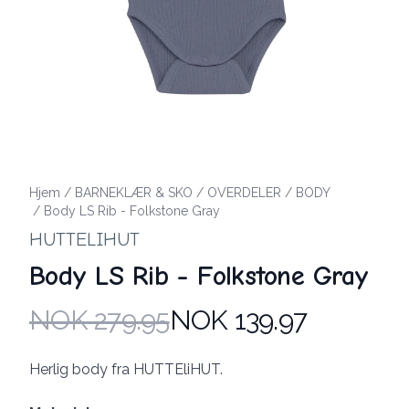
Hjem
/
BARNEKLÆR & SKO
/
OVERDELER
/
BODY
/
Body LS Rib - Folkstone Gray
HUTTELIHUT
Body LS Rib - Folkstone Gray
NOK 279.95
NOK 139.97
Produktdetaljer
Description
Herlig body fra HUTTEliHUT.