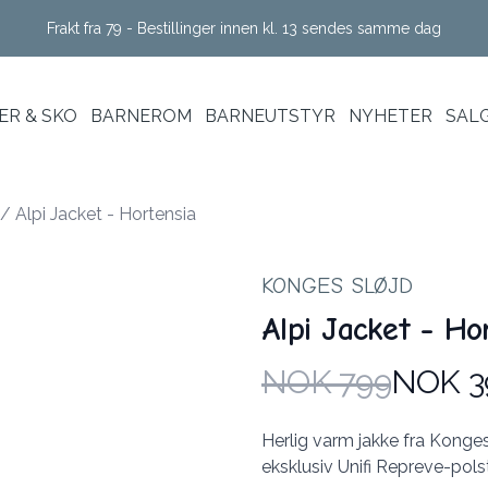
Frakt fra 79 - Bestillinger innen kl. 13 sendes samme dag
R & SKO
BARNEROM
BARNEUTSTYR
NYHETER
SAL
/
Alpi Jacket - Hortensia
KONGES SLØJD
Alpi Jacket - Ho
NOK 799
NOK 3
Produktdetaljer
Description
Herlig varm jakke fra Konge
eksklusiv Unifi Repreve-pols