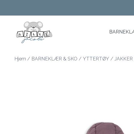
Skip to main content
BARNEKLÆ
Hjem
/
BARNEKLÆR & SKO
/
YTTERTØY
/
JAKKER