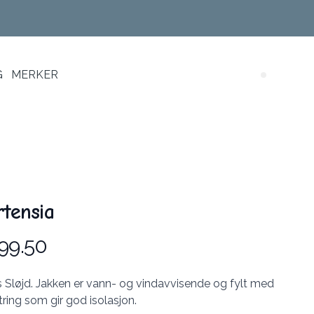
G
MERKER
Search (
rtensia
99.50
s Sløjd. Jakken er vann- og vindavvisende og fylt med
tring som gir god isolasjon.