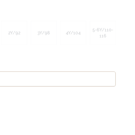
5-6Y/110-
2Y/92
3Y/98
4Y/104
116
Legg til handlekurv
se