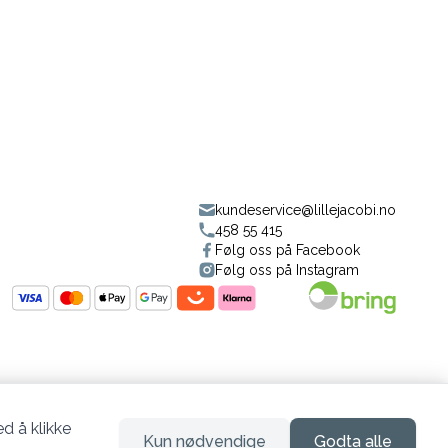
kundeservice@lillejacobi.no
458 55 415
Følg oss på Facebook
Følg oss på Instagram
d å klikke
Kun nødvendige
Godta alle