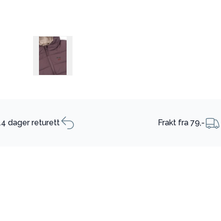
14 dager returett
Frakt fra 79,-