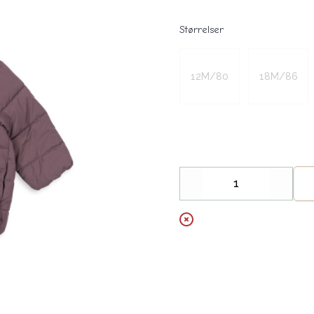
Størrelser
Velg en Størrelser
12M/80
18M/86
Decrease
Increa