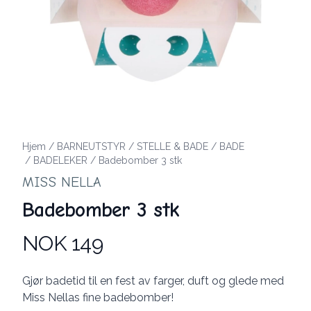
Hjem
/
BARNEUTSTYR
/
STELLE & BADE
/
BADE
/
BADELEKER
/
Badebomber 3 stk
MISS NELLA
Badebomber 3 stk
NOK 149
Produktdetaljer
Description
Gjør badetid til en fest av farger, duft og glede med
Miss Nellas fine badebomber!