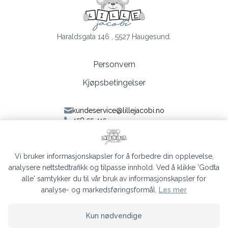
Haraldsgata 146 , 5527 Haugesund.
Personvern
Kjøpsbetingelser
kundeservice@lillejacobi.no
458 55 415
Følg oss på Facebook
Følg oss på Instagram
Vi bruker informasjonskapsler for å forbedre din opplevelse,
analysere nettstedtrafikk og tilpasse innhold. Ved å klikke 'Godta
alle' samtykker du til vår bruk av informasjonskapsler for
analyse- og markedsføringsformål.
Les mer
Lille Jacobi © 2026
Kun nødvendige