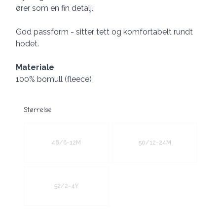
ører som en fin detalj.
God passform - sitter tett og komfortabelt rundt
hodet.
Materiale
100% bomull (fleece)
Størrelse
Velg en Størrelse
48/6-12M
50/12-24M
52/2-4Y