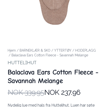
Hjem
/
BARNEKLÆR & SKO
/
YTTERTØY
/
HODEPLAGG
/
Balaclava Ears Cotton Fleece - Savannah Melange
HUTTELIHUT
Balaclava Ears Cotton Fleece -
Savannah Melange
NOK 339.95
NOK 237.96
Produktdetaljer
Description
Nydelig lue med hals fra Huttelihut. Luen har søte