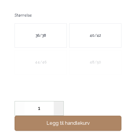
Størrelse
Velg en Størrelse
36/38
40/42
44/46
48/50
Decrease
Increase
Legg til handlekurv