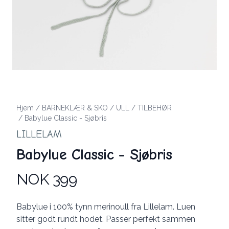
Hjem
/
BARNEKLÆR & SKO
/
ULL
/
TILBEHØR
/
Babylue Classic - Sjøbris
LILLELAM
Babylue Classic - Sjøbris
NOK 399
Produktdetaljer
Description
Babylue i 100% tynn merinoull fra Lillelam. Luen
sitter godt rundt hodet. Passer perfekt sammen